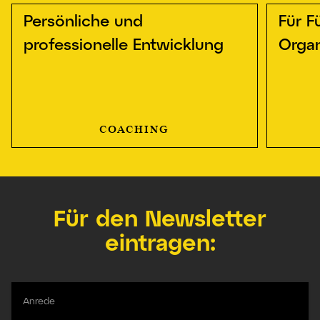
Persönliche und
Für F
professionelle Entwicklung
Organ
COACHING
Für den Newsletter
eintragen:
Anrede