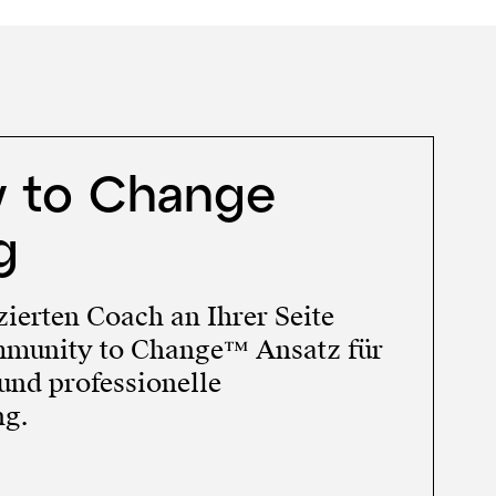
y to Change
g
zierten Coach an Ihrer Seite
Immunity to Change™ Ansatz für
und professionelle
ng.