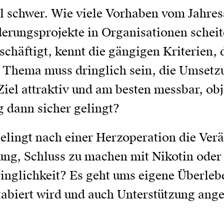
 schwer. Wie viele Vorhaben vom Jahresa
erungsprojekte in Organisationen scheit
häftigt, kennt die gängigen Kriterien, di
 Thema muss dringlich sein, die Umset
Ziel attraktiv und am besten messbar, ob
g dann sicher gelingt?
gelingt nach einer Herzoperation die Ver
rung, Schluss zu machen mit Nikotin ode
nglichkeit? Es geht ums eigene Überlebe
biert wird und auch Unterstützung angeb